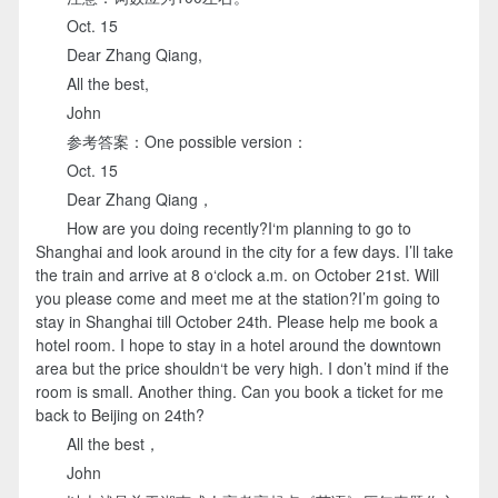
Oct. 15
Dear Zhang Qiang,
All the best,
John
参考答案：One possible version：
Oct. 15
Dear Zhang Qiang，
How are you doing recently?I‘m planning to go to
Shanghai and look around in the city for a few days. I’ll take
the train and arrive at 8 o‘clock a.m. on October 21st. Will
you please come and meet me at the station?I’m going to
stay in Shanghai till October 24th. Please help me book a
hotel room. I hope to stay in a hotel around the downtown
area but the price shouldn‘t be very high. I don’t mind if the
room is small. Another thing. Can you book a ticket for me
back to Beijing on 24th?
All the best，
John