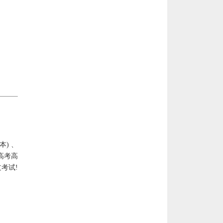
) 、
高考高
考试!