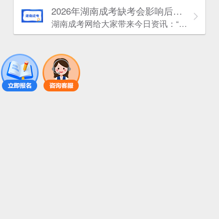
2026年湖南成考缺考会影响后面再报考吗？
湖南成考网给大家带来今日资讯：“2026年湖南成考缺考会影响后面再报考吗?”很多同学对这个问题还不了解，下面小编整理了相关内容，一起来看看吧!如有疑问，考生可【点击咨询老师】